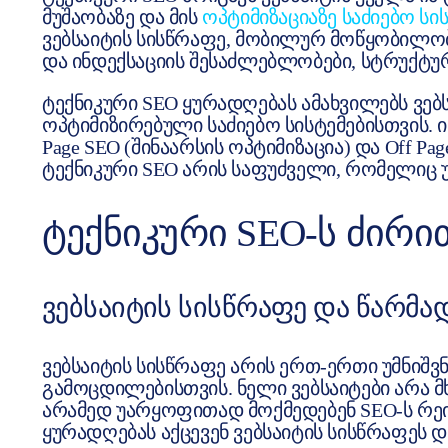
მუშაობაზე და მის
ოპტიმიზაციაზე საძიებო სი
ვებსაიტის სისწრაფე, მობილურ მოწყობილო
და ინდექსაციის შესაძლებლობები, სტრუქტურ
ტექნიკური SEO ყურადღებას ამახვილებს ვებს
ოპტიმიზირებული საძიებო სისტემებისთვის. ი
Page SEO (შინაარსის ოპტიმიზაცია) და Off Pa
ტექნიკური SEO არის საფუძველი, რომელიც 
ᲢᲔᲥᲜᲘᲙᲣᲠᲘ SEO-Ს ᲫᲘᲠᲘ
ᲕᲔᲑᲡᲐᲘᲢᲘᲡ ᲡᲘᲡᲬᲠᲐᲤᲔ ᲓᲐ ᲬᲐᲠᲛᲐ
ვებსაიტის სისწრაფე არის ერთ-ერთი უმნიშ
გამოცდილებისთვის. ნელი ვებსაიტები არა
არამედ უარყოფითად მოქმედებენ SEO-ს რეიტ
ყურადღებას აქცევენ ვებსაიტის სისწრაფეს დ