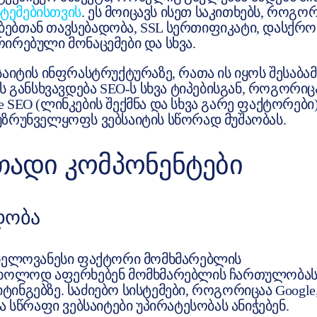
სტემებისთვის
. ეს მოიცავს ისეთ საკითხებს, როგო
ბებთან თავსებადობა, SSL სერთიფიკატი, დასქრ
ირებული მონაცემები და სხვა.
აიტის ინფრასტრუქტურაზე, რათა ის იყოს შესაბამ
ს განსხვავდება SEO-ს სხვა ტიპებისგან, როგორიც
ge SEO (ლინკების შექმნა და სხვა გარე ფაქტორები)
უზრუნველყოფს ვებსაიტის სწორად მუშაობას.
ᲗᲐᲓᲘ ᲙᲝᲛᲞᲝᲜᲔᲜᲢᲔᲑᲘ
ᲓᲝᲑᲐ
ვნელოვანესი ფაქტორი მომხმარებლის
 მხოლოდ აფერხებენ მომხმარებლის ჩართულობას
ინგებზე. საძიებო სისტემები, როგორიცაა Google
ა სწრაფი ვებსაიტები უპირატესობას ანიჭებენ.