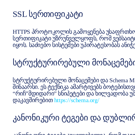
SSL ᲡᲔᲠᲗᲘᲤᲘᲙᲐᲢᲘ
HTTPS პროტოკოლის გამოყენება უსაფრთხოე
სერთიფიკატი უზრუნველყოფს, რომ ვებსაიტ
იყოს. საძიებო სისტემები უპირატესობას ანიჭ
ᲡᲢᲠᲣᲥᲢᲣᲠᲘᲠᲔᲑᲣᲚᲘ ᲛᲝᲜᲐᲪᲔᲛᲔᲑ
სტრუქტურირებული მონაცემები და Schema Mar
შინაარსი. ეს ტექნიკა ამარტივებს ბოტებისთ
“რიჩ”მდიდარი” სნიპეტები და ხილვადობა უმ
დაკავშირებით
https://schema.org/
ᲙᲐᲜᲝᲜᲘᲙᲣᲠᲘ ᲢᲔᲒᲔᲑᲘ ᲓᲐ ᲓᲣᲑᲚᲘ