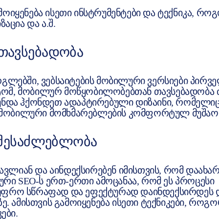
მოიყენება ისეთი ინსტრუმენტები და ტექნიკა, რო
აცია და ა.შ.
ᲗᲐᲕᲡᲔᲑᲐᲓᲝᲑᲐ
 ფარგლებში, ვებსაიტების მობილური ვერსიები პირვ
ტომ, მობილურ მოწყობილობებთან თავსებადობა 
 უნდა ჰქონდეთ ადაპტირებული დიზაინი, რომელი
 მობილური მომხმარებლების კომფორტულ მუშაობ
 ᲨᲔᲡᲐᲫᲚᲔᲑᲚᲝᲑᲐ
სწავლიან და აინდექსირებენ იმისთვის, რომ დაახა
კური SEO-ს ერთ-ერთი ამოცანაა, რომ ეს პროცესი
 უფრო სწრაფად და ეფექტურად დაინდექსირდეს 
ზე. ამისთვის გამოიყენება ისეთი ტექნიკები, როგ
ები.