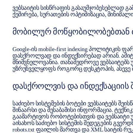
ვებსაიტის სისწრაფის გასაუმჯობესებლად გა
ქეშირება, სურათების ოპტიმიზაცია, მინიმალიზ
ᲛᲝᲑᲘᲚᲣᲠ ᲛᲝᲬᲧᲝᲑᲘᲚᲝᲑᲔᲑᲗᲐᲜ 
Google-ის mobile-first indexing პოლიტიკის
დასქროლვად და ინდექსირებად არიან. ამი
მნიშვნელოვანია. თანამედროვე ვებსაიტებს
უზრუნველყოფს როგორც დესკტოპის, ასევე
ᲓᲐᲡᲥᲠᲝᲚᲕᲘᲡ ᲓᲐ ᲘᲜᲓᲔᲥᲡᲐᲪᲘᲘᲡ
საძიებო სისტემების ბოტები ვებსაიტებს შეი
შინაარსი და შესაბამისი ინფორმაცია. ტექნი
გაამარტივოს რობოტებისთვის და ვებსაიტი
აისახოს საძიებო სისტემის შედეგების გვერდ
robots.txt ფაილის მართვა და XML საიტის რუკ