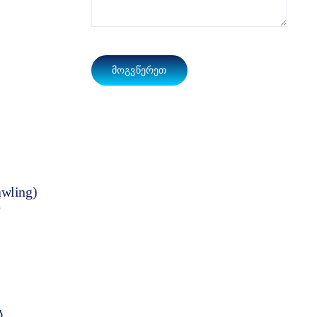
ᲛᲝᲒᲕᲬᲔᲠᲔᲗ
wling)
დ
ს