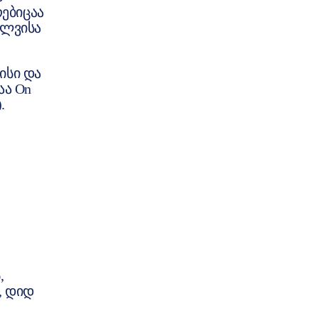
რებიცაა
ოლვისა
ისი და
აა On
.
,
, დიდ