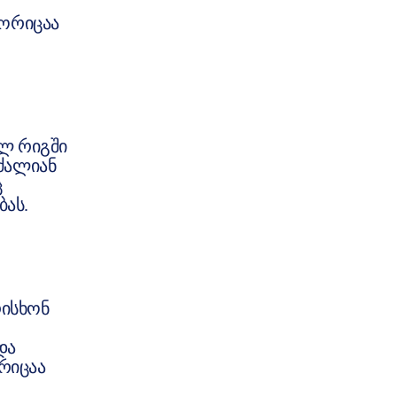
გორიცაა
ელ რიგში
ძალიან
ც
ას.
რისხონ
და
ორიცაა