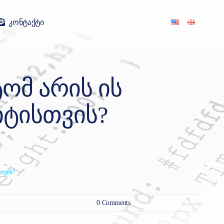
კონტაქტი
ᲝᲛ ᲐᲠᲘᲡ ᲘᲡ
ᲘᲢᲘᲡᲗᲕᲘᲡ?
თვის?
on
0 Comments
რა
არის