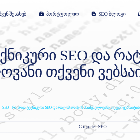
ჩვენ შესახებ
პორტფოლიო
SEO ბლოგი
ᲔᲥᲜᲘᲙᲣᲠᲘ SEO ᲓᲐ ᲠᲐᲢ
ᲝᲕᲐᲜᲘ ᲗᲥᲕᲔᲜᲘ ᲕᲔᲑᲡᲐ
-
SEO
-
რა არის ტექნიკური SEO და რატომ არის ის მნიშვნელოვანი თქვენი ვებსაიტის
Categories:
SEO