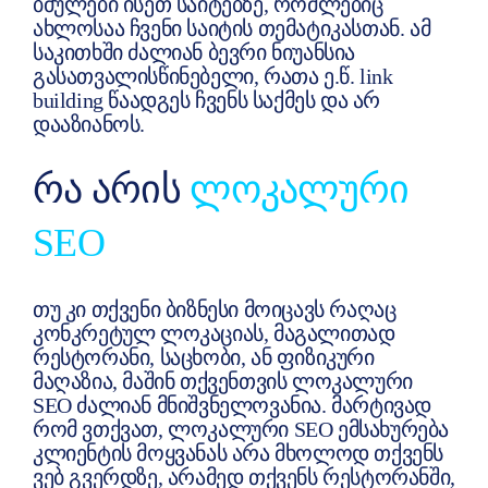
ბმულები ისეთ საიტებზე, რომლებიც
ახლოსაა ჩვენი საიტის თემატიკასთან. ამ
საკითხში ძალიან ბევრი ნიუანსია
გასათვალისწინებელი, რათა ე.წ. link
building წაადგეს ჩვენს საქმეს და არ
დააზიანოს.
ᲠᲐ ᲐᲠᲘᲡ
ᲚᲝᲙᲐᲚᲣᲠᲘ
SEO
თუ კი თქვენი ბიზნესი მოიცავს რაღაც
კონკრეტულ ლოკაციას, მაგალითად
რესტორანი, საცხობი, ან ფიზიკური
მაღაზია, მაშინ თქვენთვის ლოკალური
SEO ძალიან მნიშვნელოვანია. მარტივად
რომ ვთქვათ, ლოკალური SEO ემსახურება
კლიენტის მოყვანას არა მხოლოდ თქვენს
ვებ გვერდზე, არამედ თქვენს რესტორანში,