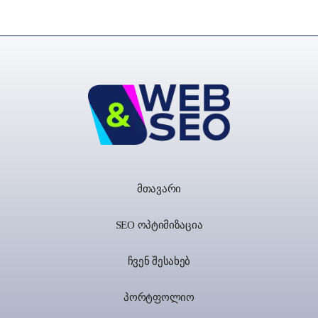
მთავარი
SEO ოპტიმიზაცია
ჩვენ შესახებ
პორტფოლიო