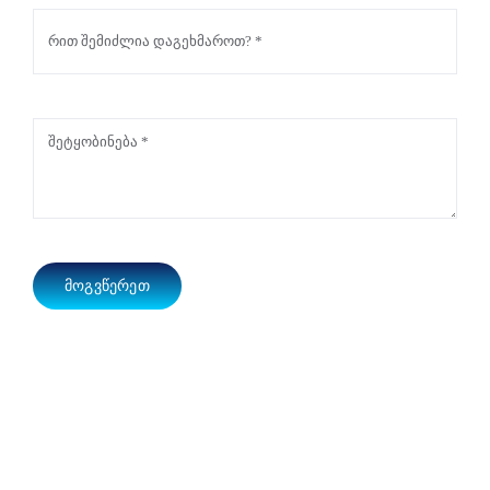
ᲛᲝᲒᲕᲬᲔᲠᲔᲗ