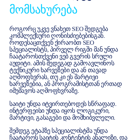
ᲛᲝᲛᲡᲐᲮᲣᲠᲔᲑᲐ
როგორც უკვე ვნახეთ SEO შედგება
კომპლექსური ღონისძიებებისგან.
როდესაცთქვენ ქირაობთ SEO
სპეციალისტს, პირველ რიგში მან უნდა
ჩაატაროსთქვენი ვებ გვერის სრული
აუდიტი. ამის შედეგად გამოავლინოს
ტექნიკური ხარვეზები და ან თავად
აღმოფხვრას, თუ კი ეს მარტივი
ხარვეზებია, ან პროგრამისტთან ერთად
იმუშავოს აღმოფხვრაზე.
საიტი უნდა იტვირთებოდეს სწრაფად.
ინტერფეისი უნდა იყოს ლოგიკური,
მარტივი, გასაგები და მომხიბვლელი.
შემდეგ ეტაპზე სპეციალისტმა უნდა
ჩაატაროს საიტის კონტენტის ანალიზი, და