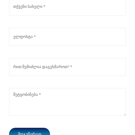
ᲛᲝᲒᲕᲬᲔᲠᲔᲗ